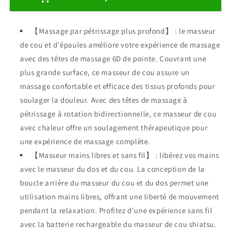
électrique
électrique
pour
pour
【Massage par pétrissage plus profond】 : le masseur
le
le
cou
cou
de cou et d'épaules améliore votre expérience de massage
et
et
avec des têtes de massage 6D de pointe. Couvrant une
les
les
plus grande surface, ce masseur de cou assure un
épaules
épaules
massage confortable et efficace des tissus profonds pour
soulager la douleur. Avec des têtes de massage à
pétrissage à rotation bidirectionnelle, ce masseur de cou
avec chaleur offre un soulagement thérapeutique pour
une expérience de massage complète.
【Masseur mains libres et sans fil】 : libérez vos mains
avec le masseur du dos et du cou. La conception de la
boucle arrière du masseur du cou et du dos permet une
utilisation mains libres, offrant une liberté de mouvement
pendant la relaxation. Profitez d'une expérience sans fil
avec la batterie rechargeable du masseur de cou shiatsu.