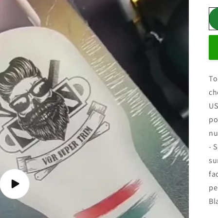
To
ch
US
po
nu
- 
su
fa
pe
Lire
la
Bl
vidéo