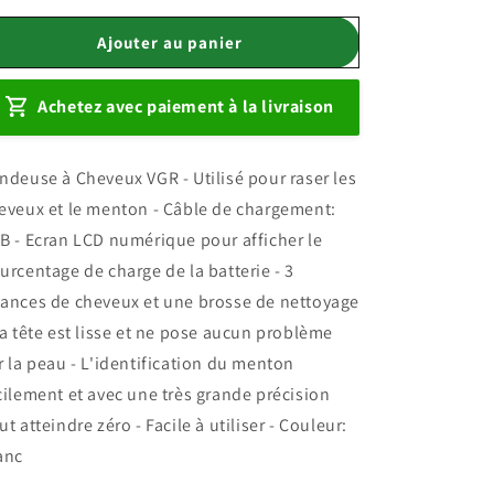
quantité
quantité
de
de
Ajouter au panier
Tondeuse
Tondeuse
à
à
Achetez avec paiement à la livraison
Cheveux
Cheveux
VGR
VGR
V-
V-
ndeuse à Cheveux VGR - Utilisé pour raser les
699
699
eveux et le menton - Câble de chargement:
B - Ecran LCD numérique pour afficher le
urcentage de charge de la batterie - 3
ances de cheveux et une brosse de nettoyage
Sa tête est lisse et ne pose aucun problème
r la peau - L'identification du menton
cilement et avec une très grande précision
ut atteindre zéro - Facile à utiliser - Couleur:
anc