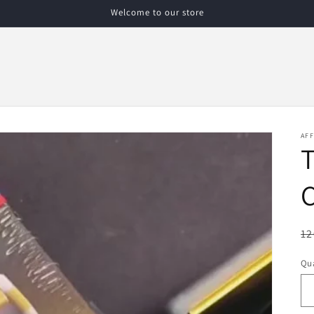
Welcome to our store
AFF
Pr
12
ha
Qua
Qu