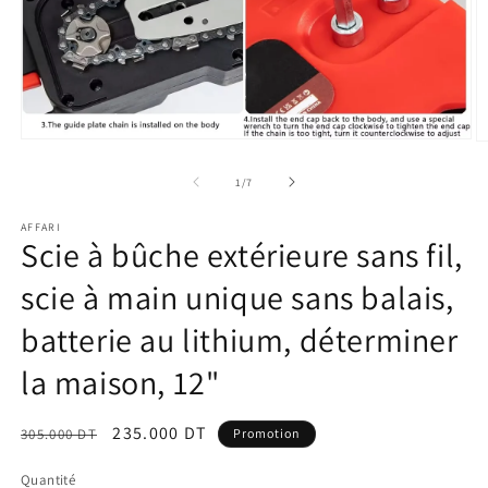
Ouvrir
O
le
le
média
m
de
1
/
7
1
2
dans
d
une
AFFARI
u
Scie à bûche extérieure sans fil,
fenêtre
f
modale
m
scie à main unique sans balais,
batterie au lithium, déterminer
la maison, 12"
Prix
Prix
235.000 DT
305.000 DT
Promotion
habituel
promotionnel
Quantité
Quantité