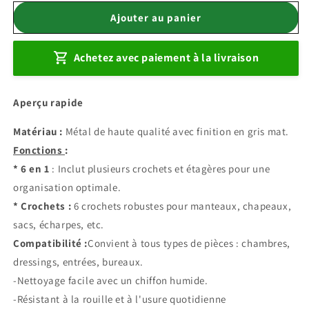
quantité
quantité
de
de
Ajouter au panier
Porte-
Porte-
vêtements
vêtements
Achetez avec paiement à la livraison
6en1
6en1
gris
gris
ECOCO
ECOCO
Aperçu rapide
Matériau :
Métal de haute qualité avec finition en gris mat.
Fonctions
:
* 6 en 1
: Inclut plusieurs crochets et étagères pour une
organisation optimale.
* Crochets :
6 crochets robustes pour manteaux, chapeaux,
sacs, écharpes, etc.
Compatibilité :
Convient à tous types de pièces : chambres,
dressings, entrées, bureaux.
-Nettoyage facile avec un chiffon humide.
-Résistant à la rouille et à l'usure quotidienne