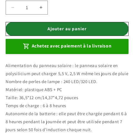
Réduire
Augmenter
la
la
quantité
quantité
de
de
Ajouter au panier
lot
lot
4
4
Achetez avec paiement à la livraison
Projecteur
Projecteur
solaire
solaire
avec
avec
Alimentation du panneau solaire : le panneau solaire en
détecteur
détecteur
de
de
polysilicium peut charger 5,5 V, 2,5 W même les jours de pluie
mouvement
mouvement
Nombre de perles de lampe : 240 LED/320 LED.
et
et
Matériel: plastique ABS + PC
télécommande
télécommande
Taille: 36,5*12 cm/14,37*4,72 pouces
Temps de charge : 6 à 8 heures
Autonomie de la batterie : elle peut être chargée pendant 6 à
8 heures pendant la journée et peut être utilisée pendant 7
jours selon 50 fois d’induction chaque nuit.