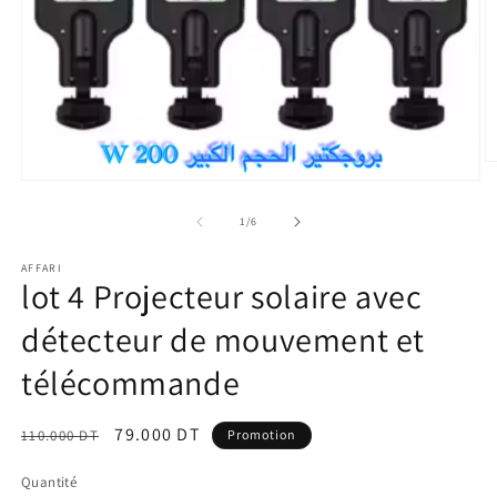
O
le
Ouvrir
m
le
2
média
de
1
/
6
d
1
u
dans
f
AFFARI
une
lot 4 Projecteur solaire avec
m
fenêtre
modale
détecteur de mouvement et
télécommande
Prix
Prix
79.000 DT
110.000 DT
Promotion
habituel
promotionnel
Quantité
Quantité