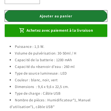
Réduire
Augmenter
la
la
quantité
quantité
de
de
Ajouter au panier
Lampe
Lampe
de
de
Achetez avec paiement à la livraison
camping
camping
rechargeable
rechargeable
avec
avec
Puissance : 1,5 W.
Diffuseur
Diffuseur
d&#39;huile
d&#39;huile
Volume de pulvérisation: 30-50ml / H
essentiel
essentiel
Capacité de la batterie : 1200 mAh
Capacité du réservoir d'eau : 260 ml
Type de source lumineuse : LED
Couleur : blanc, noir, vert
Dimensions : 9,6 x 9,6 x 22,5 cm.
Type de charge : Câble USB
Nombre de pièces : Humidificateur*1, Manuel
d'utilisation*1, câble USB*