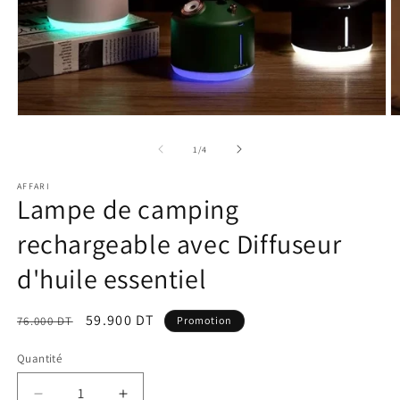
Ouvrir
O
le
le
média
m
de
1
/
4
1
2
dans
d
AFFARI
une
u
Lampe de camping
fenêtre
f
modale
m
rechargeable avec Diffuseur
d'huile essentiel
Prix
Prix
59.900 DT
76.000 DT
Promotion
habituel
promotionnel
Quantité
Quantité