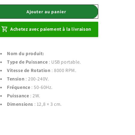
quantité
quantité
de
de
Ajouter au panier
Épilateur
Épilateur
Electrique
Electrique
Achetez avec paiement à la livraison
Portable
Portable
2
2
en
en
1
1
Nom du produit:
Type de Puissance
: USB portable.
Vitesse de Rotation
: 8000 RPM.
Tension
: 200-240V.
Fréquence
: 50-60Hz.
Puissance
: 2W.
Dimensions
: 12,8 × 3 cm.